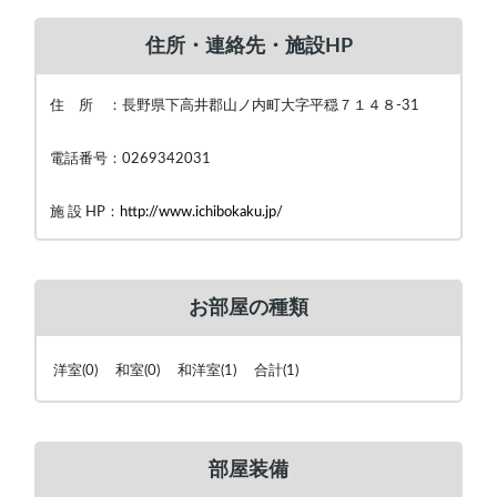
住所・連絡先・施設HP
住 所 ：長野県下高井郡山ノ内町大字平穏７１４８-31
電話番号：0269342031
施 設 HP：
http://www.ichibokaku.jp/
お部屋の種類
洋室(0) 和室(0) 和洋室(1) 合計(1)
部屋装備