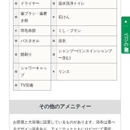
○
ドライヤー
○
温水洗浄トイレ
歯ブラシ・歯磨
○
×
石けん
き粉
×
羽毛布団
×
くし・ブラシ
ページの先頭へ
○
バスタオル
○
浴衣
シャンプー(リンスインシャンプ
○
髭剃り
○
ー含む)
シャワーキャッ
○
×
リンス
プ
○
TV完備
その他のアメニティー
お部屋と大浴場に設置しているものがあります。浴衣は選べ
るデザイン浴衣あり。アメニティとともにロビーにて選択。