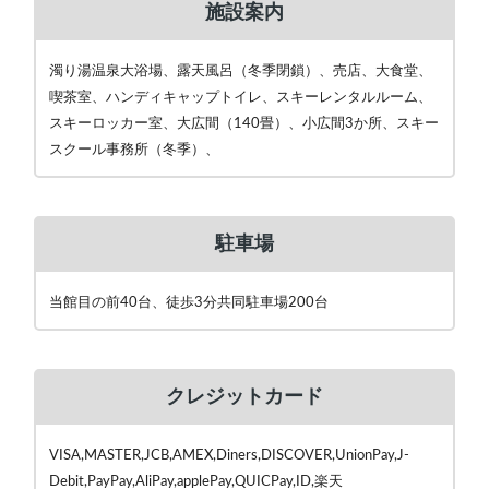
施設案内
濁り湯温泉大浴場、露天風呂（冬季閉鎖）、売店、大食堂、
喫茶室、ハンディキャップトイレ、スキーレンタルルーム、
スキーロッカー室、大広間（140畳）、小広間3か所、スキー
スクール事務所（冬季）、
駐車場
当館目の前40台、徒歩3分共同駐車場200台
クレジットカード
VISA,MASTER,JCB,AMEX,Diners,DISCOVER,UnionPay,J-
Debit,PayPay,AliPay,applePay,QUICPay,ID,楽天