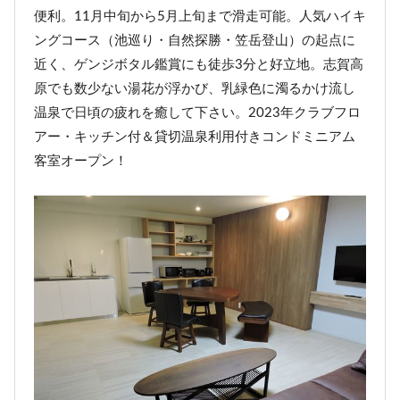
便利。11月中旬から5月上旬まで滑走可能。人気ハイキ
ングコース（池巡り・自然探勝・笠岳登山）の起点に
近く、ゲンジボタル鑑賞にも徒歩3分と好立地。志賀高
原でも数少ない湯花が浮かび、乳緑色に濁るかけ流し
温泉で日頃の疲れを癒して下さい。2023年クラブフロ
アー・キッチン付＆貸切温泉利用付きコンドミニアム
客室オープン！