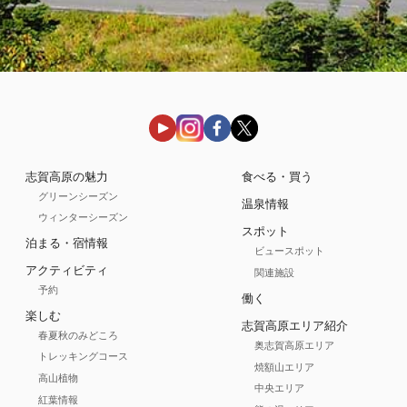
志賀高原の魅力
食べる・買う
グリーンシーズン
温泉情報
ウィンターシーズン
スポット
泊まる・宿情報
ビュースポット
アクティビティ
関連施設
予約
働く
楽しむ
志賀高原エリア紹介
春夏秋のみどころ
奥志賀高原エリア
トレッキングコース
焼額山エリア
高山植物
中央エリア
紅葉情報