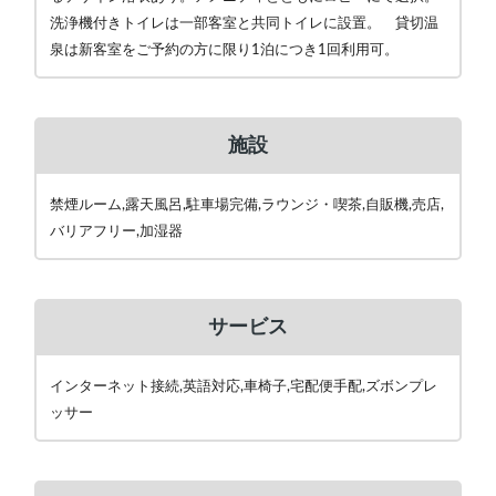
洗浄機付きトイレは一部客室と共同トイレに設置。 貸切温
泉は新客室をご予約の方に限り1泊につき1回利用可。
施設
禁煙ルーム,露天風呂,駐車場完備,ラウンジ・喫茶,自販機,売店,
バリアフリー,加湿器
サービス
インターネット接続,英語対応,車椅子,宅配便手配,ズボンプレ
ッサー