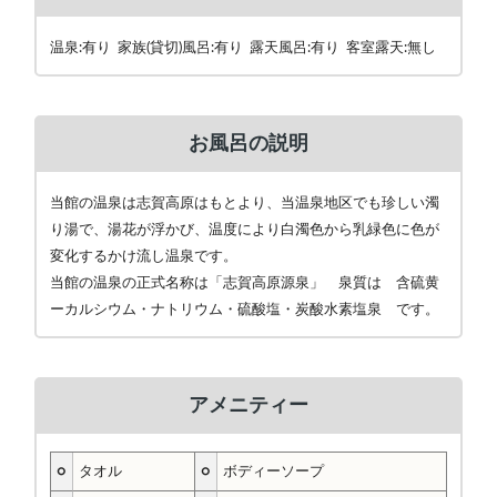
温泉:有り 家族(貸切)風呂:有り 露天風呂:有り 客室露天:無し
お風呂の説明
当館の温泉は志賀高原はもとより、当温泉地区でも珍しい濁
り湯で、湯花が浮かび、温度により白濁色から乳緑色に色が
変化するかけ流し温泉です。
当館の温泉の正式名称は「志賀高原源泉」 泉質は 含硫黄
ーカルシウム・ナトリウム・硫酸塩・炭酸水素塩泉 です。
アメニティー
○
タオル
○
ボディーソープ