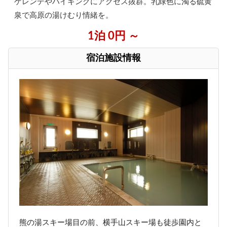
ゲレンデやハイキングにアクセス抜群。乳緑色に濁る硫黄
泉で高原の湯けむり情緒を。
1泊 0円 ～
宿泊施設情報
熊の湯スキー場目の前、横手山スキー場も徒歩園内と