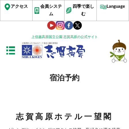
アクセス
会員システ
四季で楽し
Language
ム
む
上信越高原国立公園 志賀高原の公式サイト
宿泊予約
志賀高原ホテル一望閣