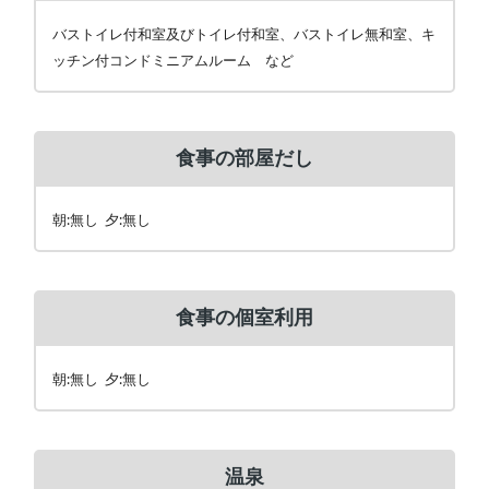
バストイレ付和室及びトイレ付和室、バストイレ無和室、キ
ッチン付コンドミニアムルーム など
食事の部屋だし
朝:無し 夕:無し
食事の個室利用
朝:無し 夕:無し
温泉