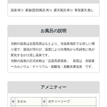
温泉:有り 家族(貸切)風呂:有り 露天風呂:有り 客室露天:無し
お風呂の説明
当館の温泉は志賀高原はもとより、当温泉地区でも珍しい濁
り湯で、湯花が浮かび、温度により白濁色から乳緑色に色が
変化するかけ流し温泉です。
当館の温泉の正式名称は「志賀高原源泉」 泉質は 含硫黄
ーカルシウム・ナトリウム・硫酸塩・炭酸水素塩泉 です。
アメニティー
○
タオル
○
ボディーソープ