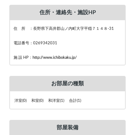
住所・連絡先・施設HP
住 所 ：長野県下高井郡山ノ内町大字平穏７１４８-31
電話番号：0269342031
施 設 HP：
http://www.ichibokaku.jp/
お部屋の種類
洋室(0) 和室(0) 和洋室(1) 合計(1)
部屋装備