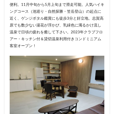
便利。11月中旬から5月上旬まで滑走可能。人気ハイキ
ングコース（池巡り・自然探勝・笠岳登山）の起点に
近く、ゲンジボタル鑑賞にも徒歩3分と好立地。志賀高
原でも数少ない湯花が浮かび、乳緑色に濁るかけ流し
温泉で日頃の疲れを癒して下さい。2023年クラブフロ
アー・キッチン付＆貸切温泉利用付きコンドミニアム
客室オープン！