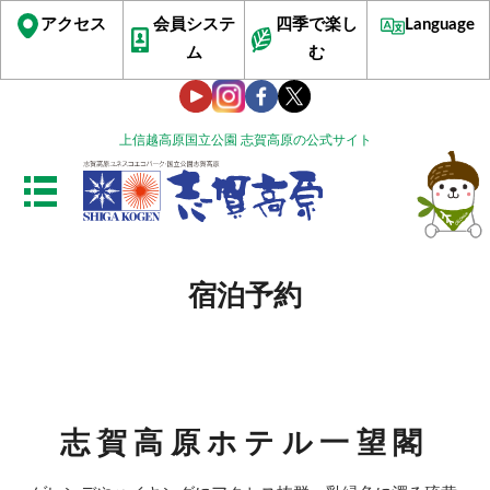
アクセス
会員システ
四季で楽し
Language
ム
む
上信越高原国立公園 志賀高原の公式サイト
宿泊予約
志賀高原ホテル一望閣