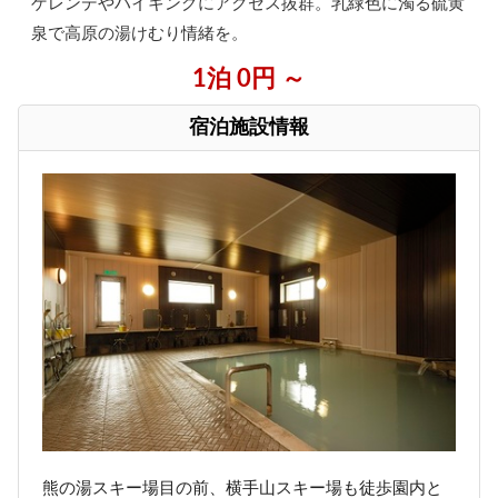
ゲレンデやハイキングにアクセス抜群。乳緑色に濁る硫黄
泉で高原の湯けむり情緒を。
1泊 0円 ～
宿泊施設情報
熊の湯スキー場目の前、横手山スキー場も徒歩園内と