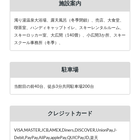
施設案内
濁り湯温泉大浴場、露天風呂（冬季閉鎖）、売店、大食堂、
喫茶室、ハンディキャップトイレ、スキーレンタルルーム、
スキーロッカー室、大広間（140畳）、小広間3か所、スキー
スクール事務所（冬季）、
駐車場
当館目の前40台、徒歩3分共同駐車場200台
クレジットカード
VISA,MASTER,JCB,AMEX,Diners,DISCOVER,UnionPay,J-
Debit,PayPay,AliPay,applePay,QUICPay,ID,楽天