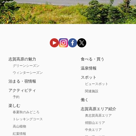
志賀高原の魅力
食べる・買う
グリーンシーズン
温泉情報
ウィンターシーズン
スポット
泊まる・宿情報
ビュースポット
アクティビティ
関連施設
予約
働く
楽しむ
志賀高原エリア紹介
春夏秋のみどころ
奥志賀高原エリア
トレッキングコース
焼額山エリア
高山植物
中央エリア
紅葉情報