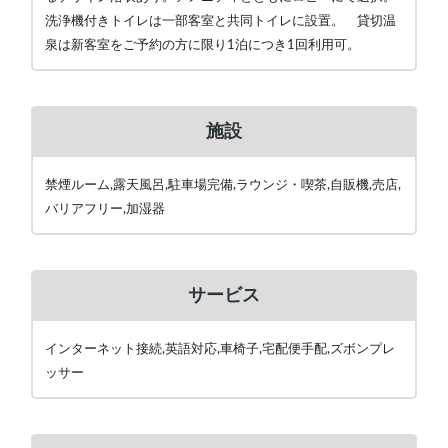
洗浄機付きトイレは一部客室と共同トイレに設置。 貸切温
泉は新客室をご予約の方に限り1泊につき1回利用可。
施設
禁煙ルーム,露天風呂,駐車場完備,ラウンジ・喫茶,自販機,売店,
バリアフリー,加湿器
サービス
インターネット接続,英語対応,車椅子,宅配便手配,ズボンプレ
ッサー