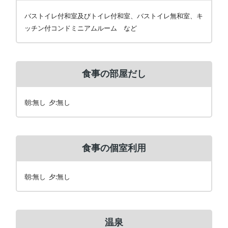
バストイレ付和室及びトイレ付和室、バストイレ無和室、キ
ッチン付コンドミニアムルーム など
食事の部屋だし
朝:無し 夕:無し
食事の個室利用
朝:無し 夕:無し
温泉