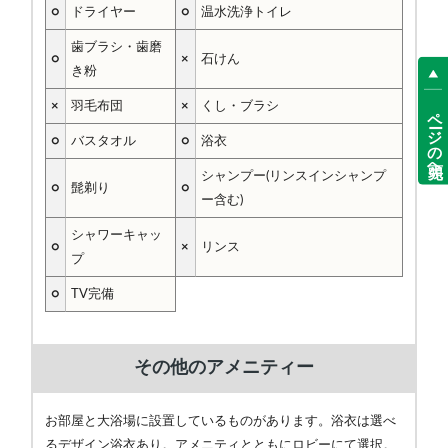
○
ドライヤー
○
温水洗浄トイレ
歯ブラシ・歯磨
○
×
石けん
き粉
×
羽毛布団
×
くし・ブラシ
ページの先頭へ
○
バスタオル
○
浴衣
シャンプー(リンスインシャンプ
○
髭剃り
○
ー含む)
シャワーキャッ
○
×
リンス
プ
○
TV完備
その他のアメニティー
お部屋と大浴場に設置しているものがあります。浴衣は選べ
るデザイン浴衣あり。アメニティとともにロビーにて選択。