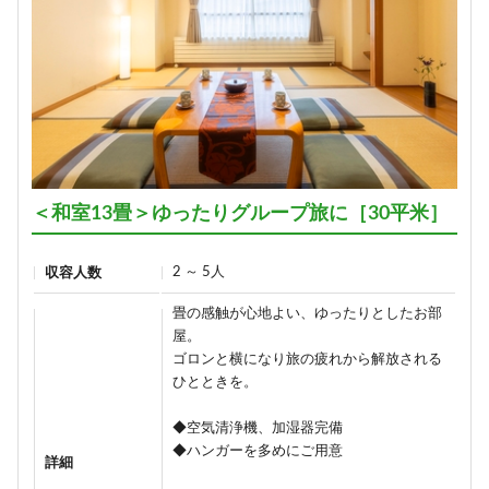
＜和室13畳＞ゆったりグループ旅に［30平米］
2 ～ 5人
収容人数
畳の感触が心地よい、ゆったりとしたお部
屋。
ゴロンと横になり旅の疲れから解放される
ひとときを。
◆空気清浄機、加湿器完備
◆ハンガーを多めにご用意
詳細