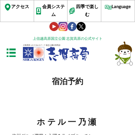
アクセス
会員システ
四季で楽し
Language
ム
む
上信越高原国立公園 志賀高原の公式サイト
宿泊予約
ホテル一乃瀬