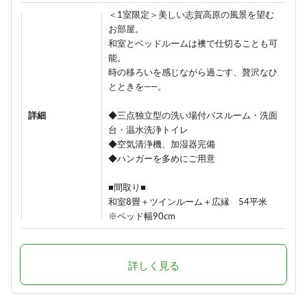
＜1室限定＞美しい志賀高原の風景を望む
お部屋。
和室とベッドルームは襖で仕切ることも可
能。
時の移ろいを感じながら過ごす、贅沢なひ
とときを――。
詳細
◆三点独立型の洗い場付バスルーム・洗面
台・温水洗浄トイレ
◆空気清浄機、加湿器完備
◆ハンガーを多めにご用意
■間取り■
和室8畳＋ツインルーム＋広縁 54平米
※ベッド幅90cm
詳しく見る