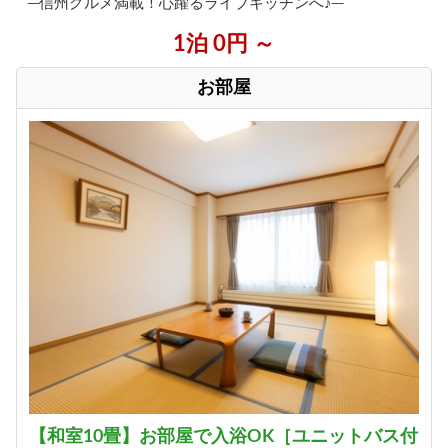
─信州グルメ満載！心躍るライブキッチンへ♪─
1泊 0円 ～
お部屋
【和室10畳】お部屋で入浴OK［ユニットバス付