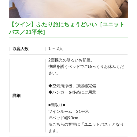
【ツイン】ふたり旅にちょうどいい［ユニット
バス／21平米］
1 ～ 2人
収容人数
2面採光の明るいお部屋。
快眠を誘うベッドでごゆっくりお休みくだ
さい。
◆空気清浄機、加湿器完備
◆ハンガーを多めにご用意
詳細
■間取り■
ツインルーム 21平米
※ベッド幅90cm
※こちらの客室は「ユニットバス」となり
ます。