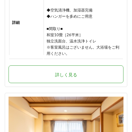
◆空気清浄機、加湿器完備
◆ハンガーを多めにご用意
詳細
■間取り■
和室10畳［26平米］
独立洗面台、温水洗浄トイレ
※客室風呂はございません。大浴場をご利
用ください。
詳しく見る