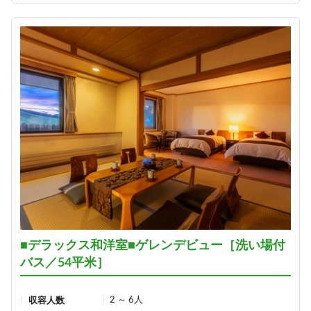
■デラックス和洋室■ゲレンデビュー［洗い場付
バス／54平米］
2 ～ 6人
収容人数