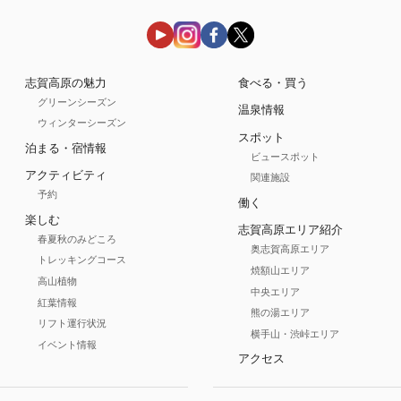
志賀高原の魅力
食べる・買う
グリーンシーズン
温泉情報
ウィンターシーズン
スポット
泊まる・宿情報
ビュースポット
アクティビティ
関連施設
予約
働く
楽しむ
志賀高原エリア紹介
春夏秋のみどころ
奥志賀高原エリア
トレッキングコース
焼額山エリア
高山植物
中央エリア
紅葉情報
熊の湯エリア
リフト運行状況
横手山・渋峠エリア
イベント情報
アクセス