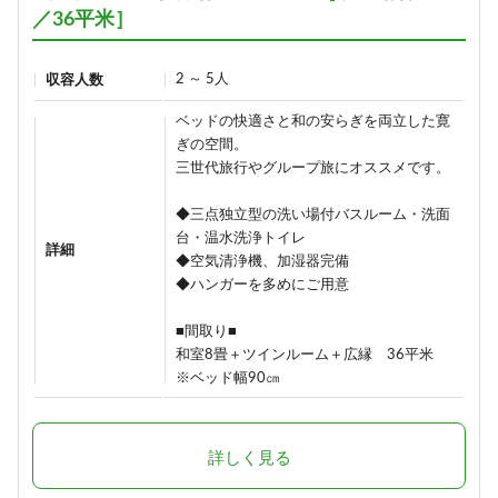
／36平米］
2 ～ 5人
収容人数
ベッドの快適さと和の安らぎを両立した寛
ぎの空間。
三世代旅行やグループ旅にオススメです。
◆三点独立型の洗い場付バスルーム・洗面
台・温水洗浄トイレ
詳細
◆空気清浄機、加湿器完備
◆ハンガーを多めにご用意
■間取り■
和室8畳＋ツインルーム＋広縁 36平米
※ベッド幅90㎝
詳しく見る