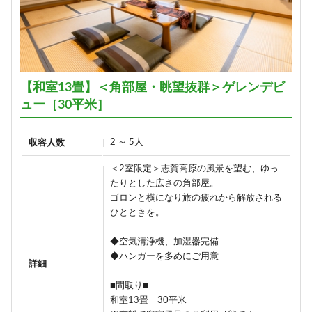
【和室13畳】＜角部屋・眺望抜群＞ゲレンデビ
ュー［30平米］
2 ～ 5人
収容人数
＜2室限定＞志賀高原の風景を望む、ゆっ
たりとした広さの角部屋。
ゴロンと横になり旅の疲れから解放される
ひとときを。
◆空気清浄機、加湿器完備
◆ハンガーを多めにご用意
詳細
■間取り■
和室13畳 30平米