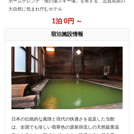
ホームゲレンデ「熊の湯スキー場」を有する、志賀高原の
大自然に包まれ佇むホテル
1泊 0円 ～
宿泊施設情報
日本の伝統的な風情と現代の快適さを追及した当館
は、全国でも珍しい翡翠色の源泉掛流しの天然硫黄温