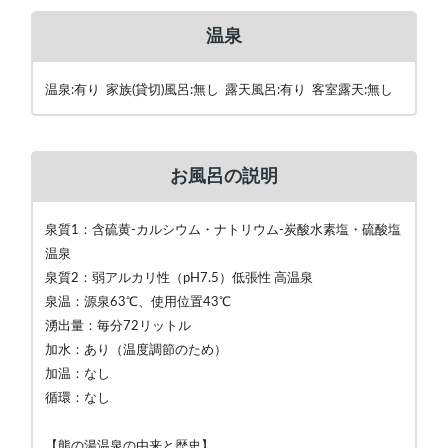
温泉
温泉:有り 家族(貸切)風呂:無し 露天風呂:有り 客室露天:無し
お風呂の説明
泉質1：含硫黄-カルシウム・ナトリウム-炭酸水素塩・硫酸塩
温泉
泉質2：弱アルカリ性（pH7.5）低張性 高温泉
泉温：源泉63℃、使用位置43℃
湧出量：毎分72リットル
加水：あり（温度調節のため）
加温：なし
循環：なし
【熊の湯温泉の由来と歴史】