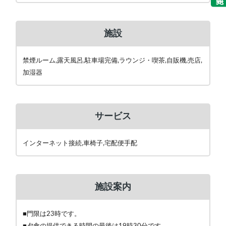
施設
禁煙ルーム,露天風呂,駐車場完備,ラウンジ・喫茶,自販機,売店,
加湿器
サービス
インターネット接続,車椅子,宅配便手配
施設案内
■門限は23時です。
■夕食の提供できる時間の最後は19時30分です。