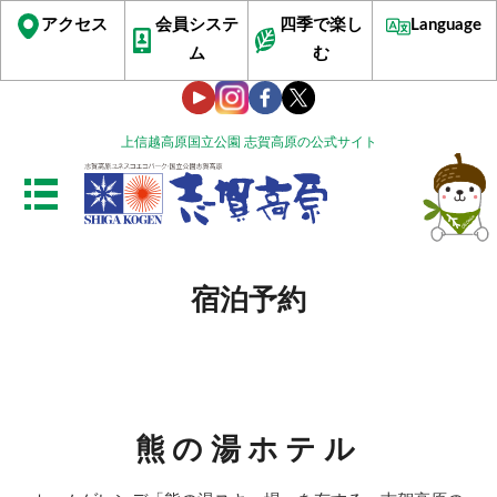
アクセス
会員システ
四季で楽し
Language
ム
む
上信越高原国立公園 志賀高原の公式サイト
宿泊予約
熊の湯ホテル