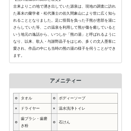
古来よりこの地で湧き出していた源泉は、現地の調査に訪れ
た幕末の蘭学者・松代藩士の佐久間象山により世に広く知ら
れることとなりました。足に怪我を負った子熊が患部を湯に
さらしていた等、この温泉を利用して熊が傷を癒していると
いう地元の逸話から、いつしか「熊の湯」と呼ばれるように
なり、以来、歌人・与謝野晶子をはじめ、多くの文人墨客に
愛され、作品の中にも当時の熊の湯の様子を伺うことができ
ます。
アメニティー
○
タオル
○
ボディーソープ
×
ドライヤー
×
温水洗浄トイレ
歯ブラシ・歯磨
○
○
石けん
き粉