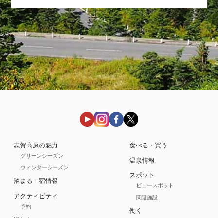
志賀高原の魅力
食べる・買う
グリーンシーズン
温泉情報
ウィンターシーズン
スポット
泊まる・宿情報
ビュースポット
アクティビティ
関連施設
予約
働く