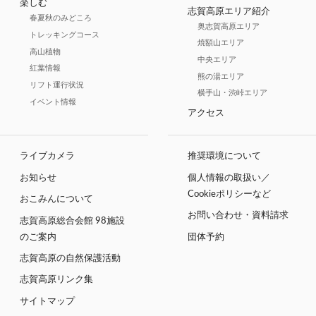
楽しむ
志賀高原エリア紹介
春夏秋のみどころ
奥志賀高原エリア
トレッキングコース
焼額山エリア
高山植物
中央エリア
紅葉情報
熊の湯エリア
リフト運行状況
横手山・渋峠エリア
イベント情報
アクセス
ライブカメラ
推奨環境について
お知らせ
個人情報の取扱い／
Cookieポリシーなど
おこみんについて
お問い合わせ・資料請求
志賀高原総合会館 98施設
のご案内
団体予約
志賀高原の自然保護活動
志賀高原リンク集
サイトマップ