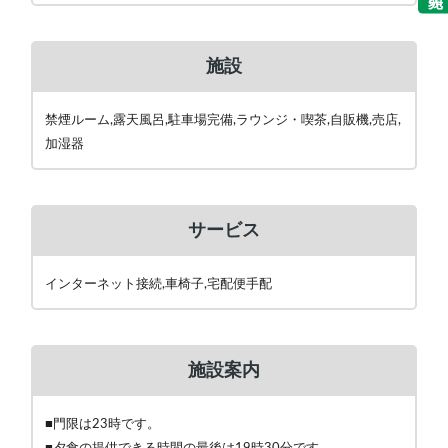
施設
禁煙ルーム,露天風呂,駐車場完備,ラウンジ・喫茶,自販機,売店,
加湿器
サービス
インターネット接続,車椅子,宅配便手配
施設案内
■門限は23時です。
■夕食の提供できる時間の最後は19時30分です。