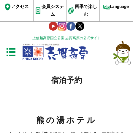
アクセス
会員システ
四季で楽し
Language
ム
む
上信越高原国立公園 志賀高原の公式サイト
宿泊予約
熊の湯ホテル