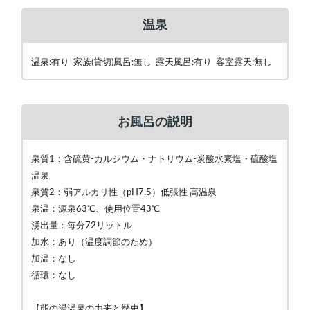
温泉
温泉:有り 家族(貸切)風呂:無し 露天風呂:有り 客室露天:無し
お風呂の説明
泉質1：含硫黄-カルシウム・ナトリウム-炭酸水素塩・硫酸塩
温泉
泉質2：弱アルカリ性（pH7.5）低張性 高温泉
泉温：源泉63℃、使用位置43℃
湧出量：毎分72リットル
加水：あり（温度調節のため）
加温：なし
循環：なし
【熊の湯温泉の由来と歴史】