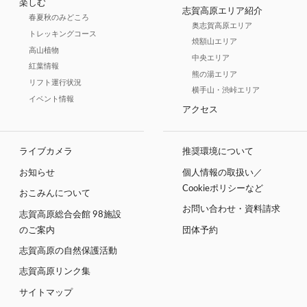
楽しむ
志賀高原エリア紹介
春夏秋のみどころ
奥志賀高原エリア
トレッキングコース
焼額山エリア
高山植物
中央エリア
紅葉情報
熊の湯エリア
リフト運行状況
横手山・渋峠エリア
イベント情報
アクセス
ライブカメラ
推奨環境について
お知らせ
個人情報の取扱い／
Cookieポリシーなど
おこみんについて
お問い合わせ・資料請求
志賀高原総合会館 98施設
のご案内
団体予約
志賀高原の自然保護活動
志賀高原リンク集
サイトマップ