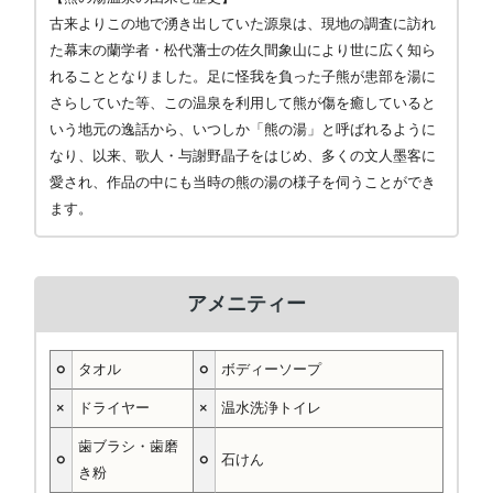
古来よりこの地で湧き出していた源泉は、現地の調査に訪れ
た幕末の蘭学者・松代藩士の佐久間象山により世に広く知ら
れることとなりました。足に怪我を負った子熊が患部を湯に
さらしていた等、この温泉を利用して熊が傷を癒していると
いう地元の逸話から、いつしか「熊の湯」と呼ばれるように
なり、以来、歌人・与謝野晶子をはじめ、多くの文人墨客に
愛され、作品の中にも当時の熊の湯の様子を伺うことができ
ます。
アメニティー
○
タオル
○
ボディーソープ
×
ドライヤー
×
温水洗浄トイレ
歯ブラシ・歯磨
○
○
石けん
き粉