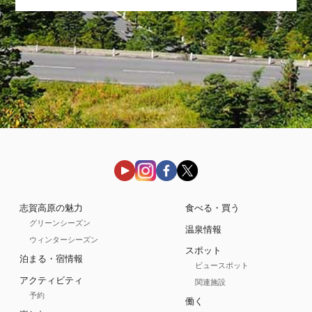
志賀高原の魅力
食べる・買う
グリーンシーズン
温泉情報
ウィンターシーズン
スポット
泊まる・宿情報
ビュースポット
アクティビティ
関連施設
予約
働く