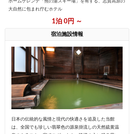
ホームゲレンデ「熊の湯スキー場」を有する、志賀高原の
大自然に包まれ佇むホテル
1泊 0円 ～
宿泊施設情報
日本の伝統的な風情と現代の快適さを追及した当館
は、全国でも珍しい翡翠色の源泉掛流しの天然硫黄温