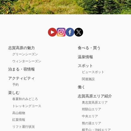
志賀高原の魅力
食べる・買う
グリーンシーズン
温泉情報
ウィンターシーズン
スポット
泊まる・宿情報
ビュースポット
アクティビティ
関連施設
予約
働く
楽しむ
志賀高原エリア紹介
春夏秋のみどころ
奥志賀高原エリア
トレッキングコース
焼額山エリア
高山植物
中央エリア
紅葉情報
熊の湯エリア
リフト運行状況
横手山・渋峠エリア