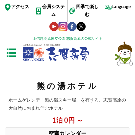
アクセス
会員システ
四季で楽し
Language
ム
む
上信越高原国立公園 志賀高原の公式サイト
熊の湯ホテル
ホームゲレンデ「熊の湯スキー場」を有する、志賀高原の
大自然に包まれ佇むホテル
1泊 0円 ～
空室カレンダー