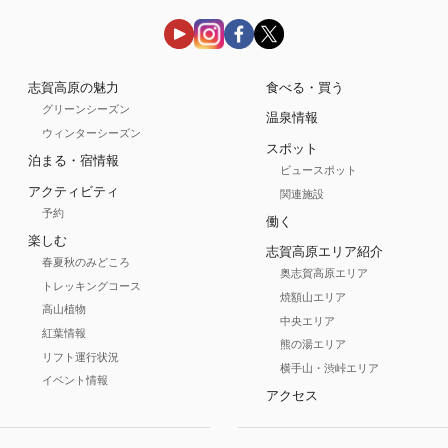
志賀高原の魅力
食べる・買う
グリーンシーズン
温泉情報
ウィンターシーズン
スポット
泊まる・宿情報
ビュースポット
アクティビティ
関連施設
予約
働く
楽しむ
志賀高原エリア紹介
春夏秋のみどころ
奥志賀高原エリア
トレッキングコース
焼額山エリア
高山植物
中央エリア
紅葉情報
熊の湯エリア
リフト運行状況
横手山・渋峠エリア
イベント情報
アクセス