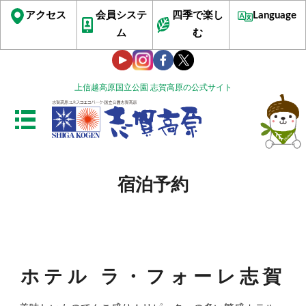
アクセス
会員システ
四季で楽し
Language
ム
む
上信越高原国立公園 志賀高原の公式サイト
宿泊予約
ホテル ラ・フォーレ志賀