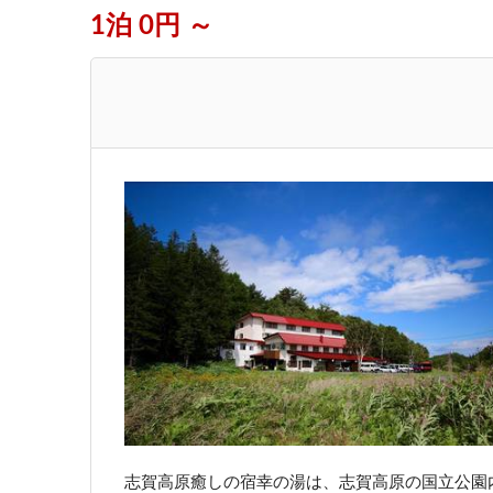
1泊 0円 ～
志賀高原癒しの宿幸の湯は、志賀高原の国立公園