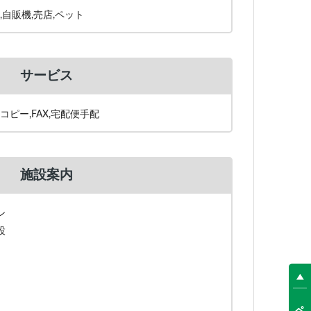
,自販機,売店,ペット
サービス
コピー,FAX,宅配便手配
施設案内
ン
設