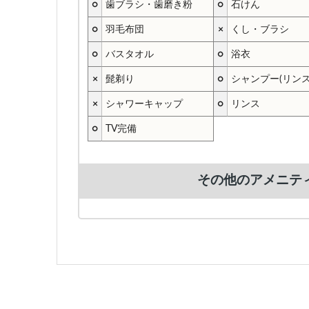
○
歯ブラシ・歯磨き粉
○
石けん
○
羽毛布団
×
くし・ブラシ
○
バスタオル
○
浴衣
×
髭剃り
○
シャンプー(リン
×
シャワーキャップ
○
リンス
○
TV完備
その他のアメニテ