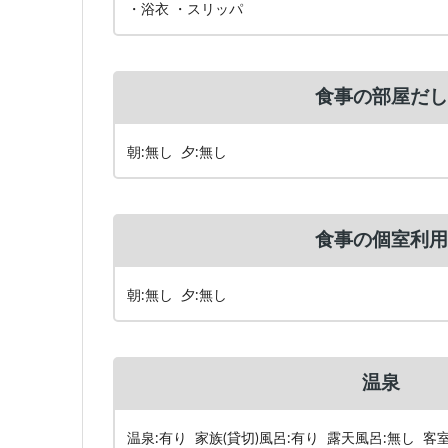
・浴衣 ・スリッパ
食事の部屋だし
朝:無し 夕:無し
食事の個室利用
朝:無し 夕:無し
温泉
温泉:有り 家族(貸切)風呂:有り 露天風呂:無し 客