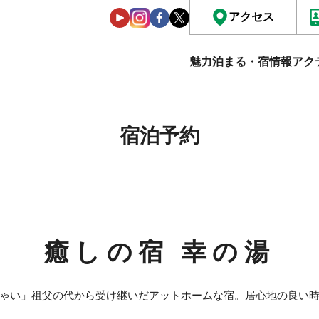
アクセス
魅力
泊まる・宿情報
アク
宿泊予約
癒しの宿 幸の湯
ゃい」祖父の代から受け継いだアットホームな宿。居心地の良い