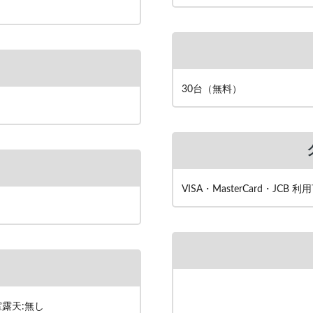
30台（無料）
VISA・MasterCard・JCB 利
室露天:無し