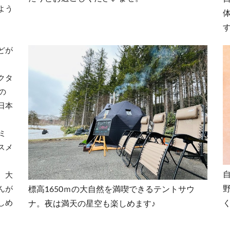
よう
どが
。
クタ
の
日本
ミ
スメ
。大
標高1650ｍの大自然を満喫できるテントサウ
んが
しめ
ナ。夜は満天の星空も楽しめます♪