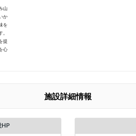
み山
いか
味を
す。
を提
を心
施設詳細情報
HP