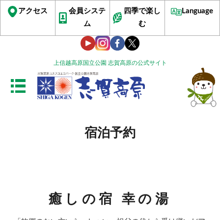
アクセス
会員システ
四季で楽し
Language
ム
む
上信越高原国立公園 志賀高原の公式サイト
宿泊予約
癒しの宿 幸の湯