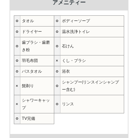
アメニティー
○
タオル
○
ボディーソープ
○
ドライヤー
○
温水洗浄トイレ
歯ブラシ・歯磨
○
○
石けん
き粉
○
羽毛布団
×
くし・ブラシ
○
バスタオル
○
浴衣
シャンプー(リンスインシャンプ
×
髭剃り
○
ー含む)
シャワーキャッ
×
○
リンス
プ
○
TV完備