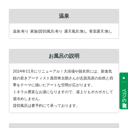
温泉
温泉:有り 家族(貸切)風呂:有り 露天風呂:無し 客室露天:無し
お風呂の説明
2024年11月にリニューアル！大浴場や脱衣所には、新進気
鋭の若きアーティスト真田将太朗さんが志賀高原の自然と四
季をテーマに描いたアートな空間が広がります。
ページの先頭へ
ミネラル豊富なお湯になりますので、湯上りもポカポカして
湯冷めしません。
貸切風呂は要予約にて承っております。