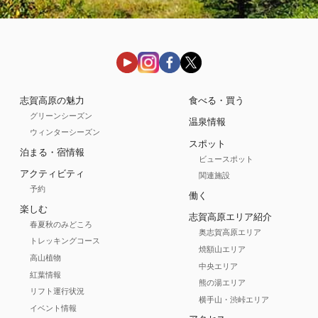
志賀高原の魅力
食べる・買う
グリーンシーズン
温泉情報
ウィンターシーズン
スポット
泊まる・宿情報
ビュースポット
アクティビティ
関連施設
予約
働く
楽しむ
志賀高原エリア紹介
春夏秋のみどころ
奥志賀高原エリア
トレッキングコース
焼額山エリア
高山植物
中央エリア
紅葉情報
熊の湯エリア
リフト運行状況
横手山・渋峠エリア
イベント情報