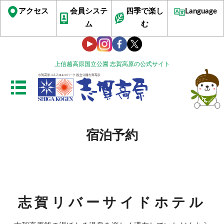
アクセス
会員システ
四季で楽し
Language
ム
む
上信越高原国立公園 志賀高原の公式サイト
宿泊予約
志賀リバーサイドホテル