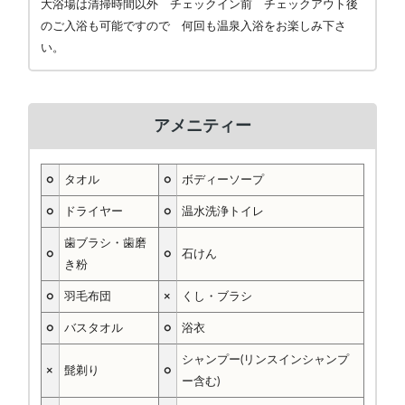
大浴場は清掃時間以外 チェックイン前 チェックアウト後
のご入浴も可能ですので 何回も温泉入浴をお楽しみ下さ
い。
アメニティー
○
タオル
○
ボディーソープ
○
ドライヤー
○
温水洗浄トイレ
歯ブラシ・歯磨
○
○
石けん
き粉
○
羽毛布団
×
くし・ブラシ
○
バスタオル
○
浴衣
シャンプー(リンスインシャンプ
×
髭剃り
○
ー含む)