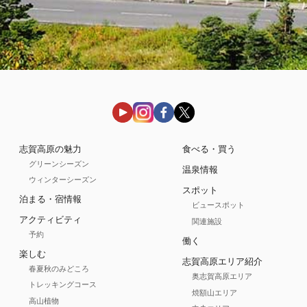
志賀高原の魅力
食べる・買う
グリーンシーズン
温泉情報
ウィンターシーズン
スポット
泊まる・宿情報
ビュースポット
アクティビティ
関連施設
予約
働く
楽しむ
志賀高原エリア紹介
春夏秋のみどころ
奥志賀高原エリア
トレッキングコース
焼額山エリア
高山植物