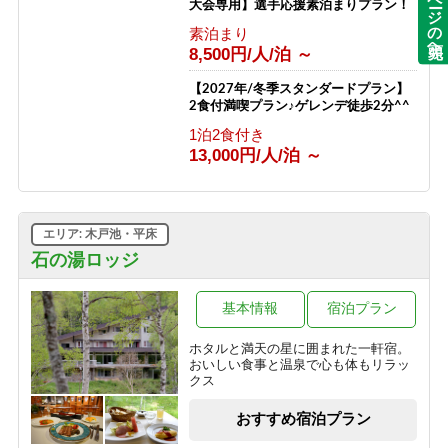
ページの先頭へ
大会専用】選手応援素泊まりプラン！
素泊まり
8,500円/人/泊 ～
【2027年/冬季スタンダードプラン】
2食付満喫プラン♪ゲレンデ徒歩2分^^
1泊2食付き
13,000円/人/泊 ～
エリア: 木戸池・平床
石の湯ロッジ
基本情報
宿泊プラン
ホタルと満天の星に囲まれた一軒宿。
おいしい食事と温泉で心も体もリラッ
クス
おすすめ宿泊プラン