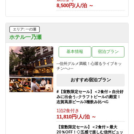
8,500円/人/泊 ～
エリア: 一の瀬
ホテル一乃瀬
基本情報
宿泊プラン
─信州グルメ満載！心躍るライブキッ
チンへ♪─
おすすめ宿泊プラン
#【室数限定セール】＜2食付＞自分好
みに出会う♪クラフトビールの殿堂！
志賀高原ビール3種飲み比べG
1泊2食付き
11,810円/人/泊 ～
【室数限定セール】＜2食付＞最大
20％OFF！◇五感で楽しむ信州ビュッ