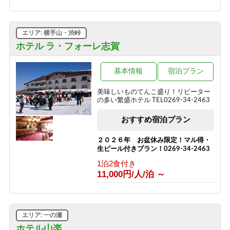
1泊2食付き
13,000円/人/泊 ～
エリア: 横手山・渋峠
2種の信州牛料理と地元食材を味わう
＼1泊2食スタンダード～翡翠hisui～／
ホテル ラ・フォーレ志賀
1泊2食付き
17,200円/人/泊 ～
基本情報
宿泊プラン
信州牛しゃぶしゃぶ＆信州味覚＼1泊2
美味しいものてんこ盛り！リピーター
食グレードアップ～碧落hekiraku～／
の多い繁盛ホテル TEL0269-34-2463
1泊2食付き
おすすめ宿泊プラン
19,400円/人/泊 ～
ひすい色の温泉の熊の湯＼1泊2食お試
２０２６年 お盆休み限定！マル得・
しプラン～萌葱moegi～／
生ビール付きプラン！0269-34-2463
1泊2食付き
1泊2食付き
15,000円/人/泊 ～
11,000円/人/泊 ～
「りんごで育った信州牛」だけを使っ
た≪1泊2食最高級肉肉プラン≫（連泊
不可のプランです）
エリア: 一の瀬
1泊2食付き
ホテル山楽