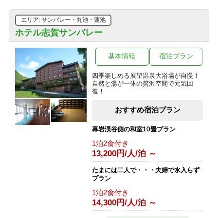
エリア: サンバレー・丸池・蓮池
ホテル志賀サンバレー
基本情報
宿泊プラン
四季楽しめる展望温泉大浴場が自慢！
自然と湯が一体の贅沢空間で元気回
復！
おすすめ宿泊プラン
幕岩渓谷側の和室10畳プラン
1泊2食付き
13,200円/人/泊 ～
たまには二人で・・・夫婦で水入らず
プラン
1泊2食付き
14,300円/人/泊 ～