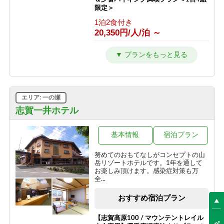
1泊2食付き
限定＞
14,900円/人/泊 ～
1泊2食付き
20,350円/人/泊 ～
【冬／１泊２食】志賀高原一の瀬スキ
ー場徒歩１分！ホテルジャパン志賀ス
タンダードプラン
1泊2食付き
13,750円/人/泊 ～
エリア: 一の瀬
【冬／1泊朝食】チェックインは21時
志賀一井ホテル
までOK！翌日は朝からスキー三昧
朝食のみ
基本情報
宿泊プラン
10,450円/人/泊 ～
努めてのおもてなしがコンセプトの山
【冬／素泊まり】雪質抜群の志賀高
岳リゾートホテルです。1年を通して
原！自由気ままなスキー旅
お楽しみ頂けます。感染症対策も万
全...
素泊まり
8,800円/人/泊 ～
おすすめ宿泊プラン
【志賀高原100 / マウンテントレイル