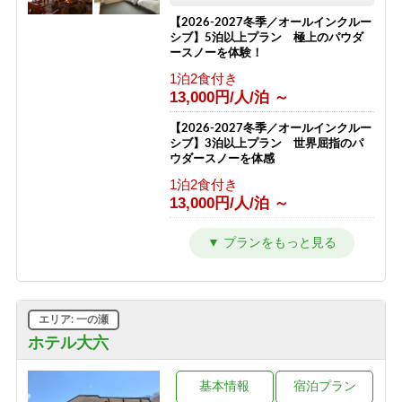
【2026-2027冬季／オールインクルー
シブ】5泊以上プラン 極上のパウダ
ースノーを体験！
1泊2食付き
13,000円/人/泊 ～
【2026-2027冬季／オールインクルー
シブ】3泊以上プラン 世界屈指のパ
ウダースノーを体感
1泊2食付き
13,000円/人/泊 ～
【1泊2食プラン】大地の恵みコース
志賀高原の自然と高天ヶ原温泉をたの
しむ旅
1泊2食付き
12,000円/人/泊 ～
エリア: 一の瀬
【1泊2食◇品数少なめプラン】志賀高
ホテル大六
原の旅を気軽に楽しめる2食付き
1泊2食付き
基本情報
宿泊プラン
10,000円/人/泊 ～