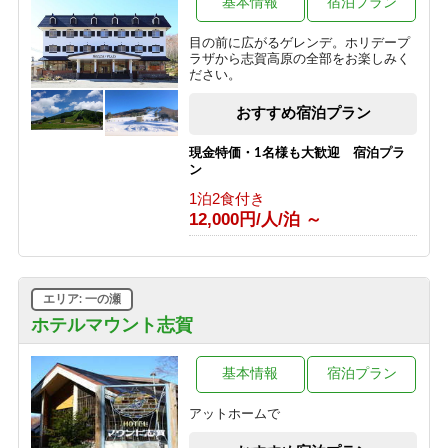
基本情報
宿泊プラン
1泊2食付き
8,800円/人/泊 ～
目の前に広がるゲレンデ。ホリデープ
ラザから志賀高原の全部をお楽しみく
■【１泊素泊り】お食事はつかない分
ださい。
とってもお得♪アクティブに動きたい
方にオススメの素泊まりプラン！
おすすめ宿泊プラン
1泊2食付き
7,425円/人/泊 ～
現金特価・1名様も大歓迎 宿泊プラ
ン
■【大人旅応援】代表者が６０歳以上
1泊2食付き
で５００円OFFのお得なシルバープラ
12,000円/人/泊 ～
ン！
1泊2食付き
9,900円/人/泊 ～
エリア: 一の瀬
■【期間限定】信州の恵み＜根曲がり
竹＞を使った特別コース♪贅沢な高原
ホテルマウント志賀
旅行～1泊2食付
1泊2食付き
基本情報
宿泊プラン
16,500円/人/泊 ～
アットホームで
【志賀高原100キロレース 2026】イ
ベント参加者様限定の宿泊プラン♪＜