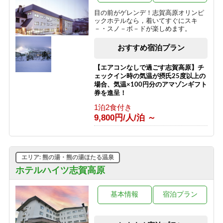
9,700円/人/泊 ～
目の前がゲレンデ！志賀高原オリンピ
ックホテルなら，着いてすぐにスキ
【志賀高原100トレイル】応援プラン
－・スノ－ボ－ドが楽しめます。
2026
素泊まり
おすすめ宿泊プラン
8,500円/人/泊 ～
【エアコンなしで過ごす志賀高原】チ
ェックイン時の気温が摂氏25度以上の
場合、気温×100円分のアマゾンギフト
券を進呈！
1泊2食付き
9,800円/人/泊 ～
エリア: 熊の湯・熊の湯ほたる温泉
ホテルハイツ志賀高原
基本情報
宿泊プラン