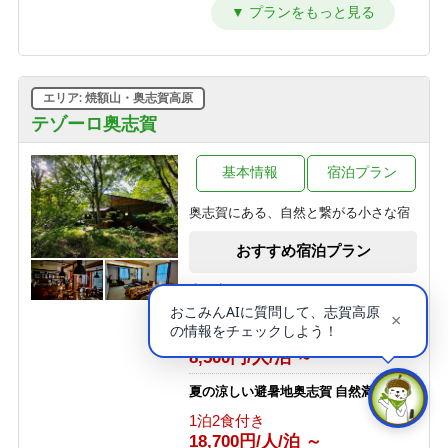
早めの夕食17：50 ＆ 料理一括出しで
お得に泊まる！（和室10畳）
1泊2食付き
12,650円/人/泊 ～
エリア: 焼額山・奥志賀高原
【洋室・２食付】お二人でゆっくり
カップルプラン
テゾーロ奥志賀
1泊2食付き
14,850円/人/泊 ～
基本情報
宿泊プラン
１泊２食付基本プラン【部屋おまか
奥志賀にある、自然と繋がる小さな宿
せ】
1泊2食付き
おすすめ宿泊プラン
16,500円/人/泊 ～
志賀高原100 SHIGAKOGEN 100 ト
早めの夕食17：50 ＆ 料理一括出しで
レイルレース
お得に泊まる！
素泊まり
1泊2食付き
8,500円/人/泊 ～
12,100円/人/泊 ～
夏の涼しい避暑地奥志賀 自然満喫体験
＜連泊＞１泊２食付基本プラン【部屋
1泊2食付き
おまかせ】
18,700円/人/泊 ～