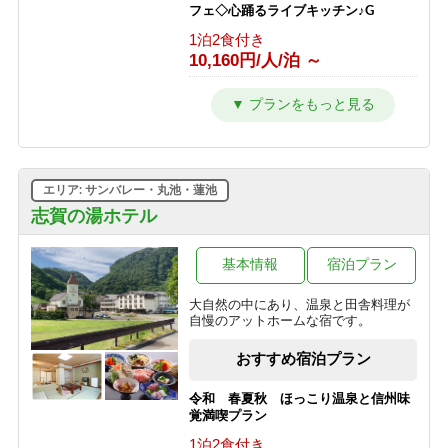
フェ◇心踊るライブキッチン♪G
1泊2食付き
10,160円/人/泊 ～
【2連泊以上限定】＜2食付＞最大
20％OFF◇五感で楽しむ信州ビュッフ
ェ◇志賀高原を遊び尽くすG
1泊2食付き
10,160円/人/泊 ～
エリア: サンバレー・丸池・蓮池
■ファミリー特典！小学生半額■音と香
志賀の湯ホテル
りの演出にキッズもワクワク♪笑顔溢
れるライブキッチン＜2食付＞G
基本情報
宿泊プラン
1泊2食付き
10,825円/人/泊 ～
大自然の中にあり、温泉と田舎料理が
自慢のアットホームな宿です。
【28日前限定】＜2食付＞最大
20％OFF！◇五感で楽しむ信州ビュッ
おすすめ宿泊プラン
フェ◇心踊るライブキッチン♪G
1泊2食付き
令和 春夏秋 ほっこり温泉と信州味
10,160円/人/泊 ～
覚満喫プラン
1泊2食付き