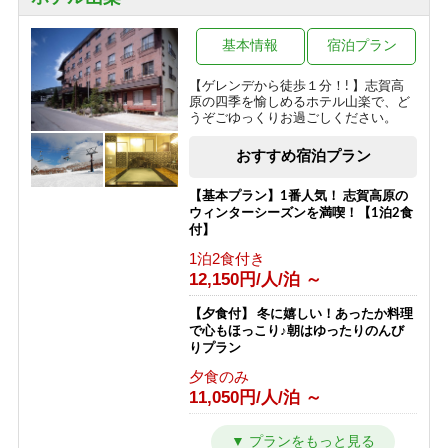
24,290円/人/泊 ～
ボリューム満点！変な肉プラン“肉肉
基本情報
宿泊プラン
魚！？好きな料理を選べる”（連泊不可
のプランです）
【ゲレンデから徒歩１分！! 】志賀高
原の四季を愉しめるホテル山楽で、ど
1泊2食付き
うぞごゆっくりお過ごしください。
16,000円/人/泊 ～
おすすめ宿泊プラン
信州の恵み！旨味たっぷりきのこ料理
《熊の湯信州茸づくしプラン》
【基本プラン】1番人気！ 志賀高原の
1泊2食付き
ウィンターシーズンを満喫！【1泊2食
16,000円/人/泊 ～
付】
1泊2食付き
アメニティが付かないけどお得に泊ま
12,150円/人/泊 ～
れる ≪1泊2食ＥＣＯプラン≫
1泊2食付き
【夕食付】 冬に嬉しい！あったか料理
16,200円/人/泊 ～
で心もほっこり♪朝はゆったりのんび
りプラン
1日1組限定＼ロイヤルルーム／４つの
夕食のみ
特典付き特別室プラン
11,050円/人/泊 ～
1泊2食付き
30,200円/人/泊 ～
【朝食付】 冬を満喫！のんびり到着24