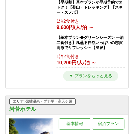
【早期割】基本プランが早期予約でオ
トク！【登山・トレッキング】【スキ
ー・スノボ】
1泊2食付き
9,600円/人/泊 ～
【基本プラン◆グリーンシーズン 一泊
二食付き】風薫る自然いっぱいの志賀
高原でリフレッシュ【温泉】
1泊2食付き
10,200円/人/泊 ～
【スキー＆スノボを楽しむ 冬の基本プ
ラン★一泊二食付】GWまで滑走可
能！
1泊2食付き
10,100円/人/泊 ～
エリア: 発哺温泉・ブナ平・高天ヶ原
【ひとり旅プラン★一泊二食付き】
岩菅ホテル
100％天然かけ流し濁り温泉と大自然
を満喫！【一人旅】
基本情報
宿泊プラン
1泊2食付き
13,400円/人/泊 ～