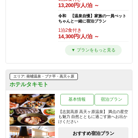
＜2食付＞◇五感で楽しむ信州ビュッ
13,200円/人/泊 ～
フェ◇「美味しい音×香りの誘惑」に
心躍る♪ライブキッチンへG
令和 【温泉自慢】家族の一員ぺット
1泊2食付き
ちゃんと一緒に宿泊プラン
13,072円/人/泊 ～
1泊2食付き
14,300円/人/泊 ～
【暑さから逃げる旅】チェックイン日
の15時に気温25度以上で志賀高原ビー
ルプレゼント！＜2食付＞
令和 とろける旨さ信州牛すき焼きプ
ラン【温泉・信州牛をご堪能】
1泊2食付き
1泊2食付き
10,300円/人/泊 ～
16,500円/人/泊 ～
エリア: 発哺温泉・ブナ平・高天ヶ原
令和 訳ありプラン トイレ洗面所な
しですが・・・心配ご無用プラン
ホテルタキモト
1泊2食付き
12,100円/人/泊 ～
基本情報
宿泊プラン
【志賀高原 高天ヶ原温泉】 満点の星空
も魅力 自然とともに過ごす旅へお出か
けください
おすすめ宿泊プラン