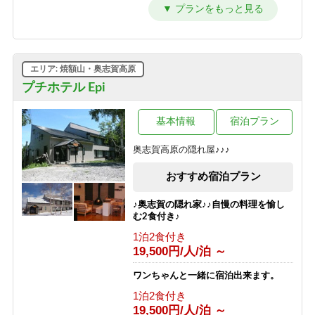
【シンプルステイ】素泊まりプラン
素泊まり
6,700円/人/泊 ～
【朝はゆったり寝たい方向け】1泊夕
エリア: 焼額山・奥志賀高原
食付プラン
プチホテル Epi
夕食のみ
10,700円/人/泊 ～
基本情報
宿泊プラン
【夜は観光を楽しみたい方向け】1泊
朝食付プラン
奥志賀高原の隠れ屋♪♪♪
朝食のみ
8,200円/人/泊 ～
おすすめ宿泊プラン
【1泊2食付き】大自然の中のサウナを
♪奥志賀の隠れ家♪♪自慢の料理を愉し
満喫♪幸の湯のテントサウナ90分＆オ
む2食付き♪
ロポ1杯サービス！
1泊2食付き
1泊2食付き
19,500円/人/泊 ～
13,700円/人/泊 ～
ワンちゃんと一緒に宿泊出来ます。
【グリーンシーズン限定】3泊以上の
1泊2食付き
お得な連泊プラン（1泊2食付き）
19,500円/人/泊 ～