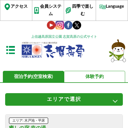
アクセス
会員システ
四季で楽し
Language
ム
む
上信越高原国立公園 志賀高原の公式サイト
宿泊予約(空室検索)
体験予約
エリア
で選択
すべてのエリア
サンバレー・丸池・蓮池
ビワ池・ジャイアント
発哺温泉・ブナ平・高天ヶ原
エリア: 木戸池・平床