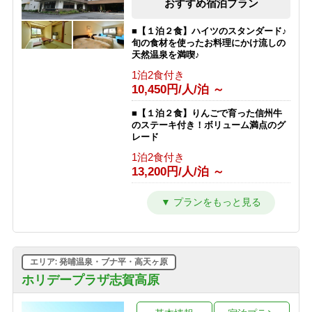
おすすめ宿泊プラン
■【１泊２食】ハイツのスタンダード♪
旬の食材を使ったお料理にかけ流しの
天然温泉を満喫♪
1泊2食付き
10,450円/人/泊 ～
■【１泊２食】りんごで育った信州牛
のステーキ付き！ボリューム満点のグ
レード
1泊2食付き
13,200円/人/泊 ～
■【１泊夕食】早くからアクティブに
動きたい人にオススメの夕食付きプラ
ン♪
1泊2食付き
9,350円/人/泊 ～
エリア: 発哺温泉・ブナ平・高天ヶ原
■【１泊朝食】遅いご到着でも安心♪２
ホリデープラザ志賀高原
４時までチェックイン可能の朝食付き
プラン♪