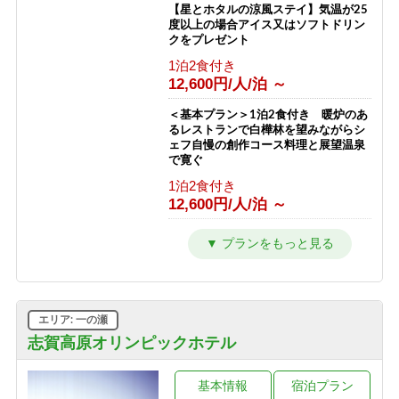
【星とホタルの涼風ステイ】気温が25
度以上の場合アイス又はソフトドリン
クをプレゼント
1泊2食付き
12,600円/人/泊 ～
＜基本プラン＞1泊2食付き 暖炉のあ
るレストランで白樺林を望みながらシ
ェフ自慢の創作コース料理と展望温泉
で寛ぐ
1泊2食付き
12,600円/人/泊 ～
【2〜3連泊割★10％OFF】シーツ交換
は3日に1回でお得！連泊で志賀高原を
満喫！【2食付】
1泊2食付き
11,280円/人/泊 ～
エリア: 一の瀬
【訳あり＆エコプラン】★お一人様
志賀高原オリンピックホテル
1000円OFF★お料理少なめ＆エコアメ
ニティでお得（2食付）
基本情報
宿泊プラン
1泊2食付き