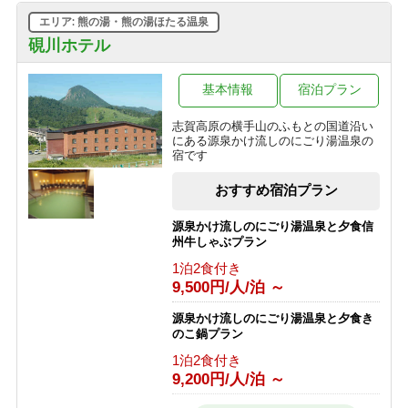
10,445円/人/泊 ～
エリア: 熊の湯・熊の湯ほたる温泉
家族でわいわい和洋室確約！1泊２
【西館】【夕朝食付】連泊プラン / 焼
食 かけ流し硫黄温泉の露天風呂貸し
硯川ホテル
額山スキー場が目の前！小学生までリ
切りプラン
フト券無料♪
1泊2食付き
基本情報
宿泊プラン
1泊2食付き
17,100円/人/泊 ～
16,845円/人/泊 ～
志賀高原の横手山のふもとの国道沿い
予約即お支払い！キャンセル不可だか
にある源泉かけ流しのにごり湯温泉の
ら超お得！1泊2食付き フリープラン
宿です
1泊2食付き
おすすめ宿泊プラン
12,700円/人/泊 ～
源泉かけ流しのにごり湯温泉と夕食信
州牛しゃぶプラン
1泊2食付き
9,500円/人/泊 ～
源泉かけ流しのにごり湯温泉と夕食き
のこ鍋プラン
1泊2食付き
9,200円/人/泊 ～