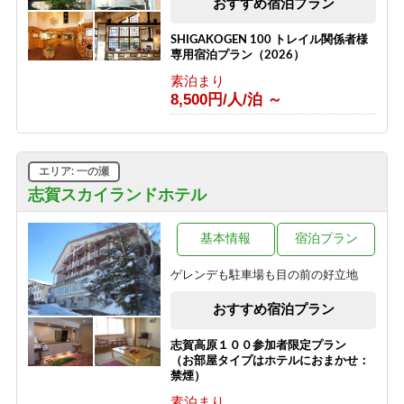
おすすめ宿泊プラン
素泊り＞
素泊まり
SHIGAKOGEN 100 トレイル関係者様
8,500円/人/泊 ～
専用宿泊プラン（2026）
素泊まり
8,500円/人/泊 ～
エリア: 一の瀬
志賀スカイランドホテル
基本情報
宿泊プラン
ゲレンデも駐車場も目の前の好立地
おすすめ宿泊プラン
志賀高原１００参加者限定プラン
（お部屋タイプはホテルにおまかせ：
禁煙）
素泊まり