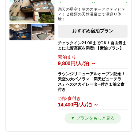
夕食のみ
9,050円/人/泊 ～
【西館】【朝食付】バリューレート /
満天の星空！冬のスキーアクティビテ
焼額山スキー場が目の前！小学生まで
ィ！２種類の天然温泉にて湯巡り体
リフト券無料♪
【朝食付】ご到着が遅いご予約にもお
験！
すすめ！北アルプスを望む露天風呂付
朝食のみ
の温泉宿！
おすすめ宿泊プラン
11,466円/人/泊 ～
朝食のみ
8,050円/人/泊 ～
【西館】【夕朝食付】バリューレート/
チェックイン21:00までOK！自由気ま
焼額山スキー場が目の前！小学生まで
まに志賀高原を満喫♪【素泊プラン】
リフト券無料♪
【素泊り】お部屋と温泉のみ！暖房や
素泊まり
給湯、その他サービスなしの割り切り
1泊2食付き
9,800円/人/泊 ～
プラン◎
17,866円/人/泊 ～
素泊まり
ラウンジリニューアルオープン記念！
4,000円/人/泊 ～
【西館】【室料】連泊プラン / 焼額山
天空の大パノラマ「満天ビューテラ
スキー場が目の前！小学生までリフト
ス」へのスカイレータ―付き１泊２食
券無料♪
【2食付・連泊プラン】5泊以上のご宿
付き
泊で通常よりオトク！北アルプスを望
素泊まり
1泊2食付き
む露天風呂付温泉宿
7,145円/人/泊 ～
14,400円/人/泊 ～
1泊2食付き
10,000円/人/泊 ～
【西館】【朝食付】連泊プラン / 焼額
カラオケ＆BARオープン記念！ Bar
山スキー場が目の前！小学生までリフ
での１ドリンク付き１泊２食プラン
ト券無料♪
1泊2食付き
朝食のみ
11,000円/人/泊 ～