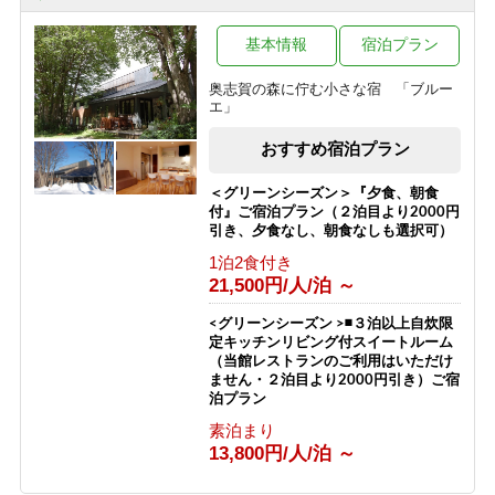
1泊2食付き
【お食事少な目・夕朝食付】◆夏の志
99,999円/人/泊 ～
賀高原で非日常を楽しむ◆珍しいほっ
ぽ温泉◆志賀高原◆
基本情報
宿泊プラン
真夏でも快適！「真の避暑地・志賀高
1泊2食付き
原」で涼を満喫 チェックイン時26度
奥志賀の森に佇む小さな宿 「ブルー
11,200円/人/泊 ～
以上なら1ドリンクサービス
エ」
1泊2食付き
おすすめ宿泊プラン
10,100円/人/泊 ～
＜グリーンシーズン＞『夕食、朝食
付』ご宿泊プラン（２泊目より2000円
引き、夕食なし、朝食なしも選択可）
1泊2食付き
21,500円/人/泊 ～
<グリーンシーズン >◾️３泊以上自炊限
定キッチンリビング付スイートルーム
（当館レストランのご利用はいただけ
ません・２泊目より2000円引き）ご宿
泊プラン
素泊まり
13,800円/人/泊 ～