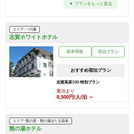
源泉かけ流しのにごり湯温泉とカニ鍋
プラン
1泊2食付き
9,700円/人/泊 ～
エリア: 一の瀬
源泉かけ流しのにごり湯温泉と夕食時
グラスワインorグラスジュース付き、
志賀ホワイトホテル
夕食牛しゃぶしゃぶプラン
1泊2食付き
基本情報
宿泊プラン
9,500円/人/泊 ～
源泉かけ流しのにごり湯温泉と夕食時
おすすめ宿泊プラン
グラスワインorグラスジュース付き、
夕食：硯川鍋プラン
志賀高原100 特別プラン
1泊2食付き
9,600円/人/泊 ～
素泊まり
8,500円/人/泊 ～
源泉かけ流しのにごり湯温泉と夕食時
グラスワインorグラスジュース付き、
夕食：陶板焼きプラン
1泊2食付き
エリア: 熊の湯・熊の湯ほたる温泉
9,600円/人/泊 ～
熊の湯ホテル