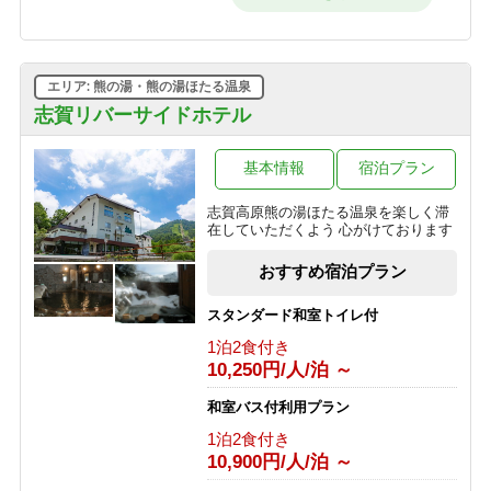
時までOK・和朝食で元気に出発！
【早割60】60日前の予約で、通常価格
朝食のみ
より1,000円OFF♪＜お日にち限定＞
9,950円/人/泊 ～
1泊2食付き
16,200円/人/泊 ～
エリア: 熊の湯・熊の湯ほたる温泉
【素泊】深夜到着OK！寒い冬は志賀
高原唯一の人工温泉で温まる・リーズ
志賀リバーサイドホテル
【早割30】30日前の予約で、通常価格
ナブルプラン
より500円OFF♪＜お日にち限定＞
素泊まり
基本情報
宿泊プラン
1泊2食付き
8,850円/人/泊 ～
16,700円/人/泊 ～
志賀高原熊の湯ほたる温泉を楽しく滞
【基本プラン】 志賀高原のグリーンシ
在していただくよう 心がけております
＼＼一人旅に★／／贅沢♪10畳和室を
ーズンを満喫♪1番人気！旬を味わうプ
ひとり占め！おひとり様でゆったりプ
ラン 【1泊2食付】
おすすめ宿泊プラン
ラン
1泊2食付き
1泊2食付き
11,000円/人/泊 ～
スタンダード和室トイレ付
20,900円/人/泊 ～
1泊2食付き
【夕食付】 朝寝坊OK♪おいしい夕食
10,250円/人/泊 ～
「訳あり」プラン◆お試し～萌葱
付・夏の志賀高原で朝はゆったりのん
moegi～より1000円OFF！
びりプラン
和室バス付利用プラン
1泊2食付き
夕食のみ
14,000円/人/泊 ～
1泊2食付き
9,900円/人/泊 ～
10,900円/人/泊 ～
選べる！地酒三種飲みくらべ【利き酒
【朝食付】 夏を満喫！のんびり到着24