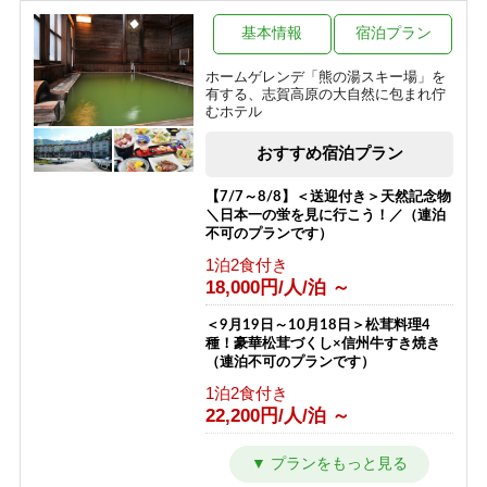
源泉かけ流しのにごり湯温泉と一人旅
プラン（お1人様歓迎）
基本情報
宿泊プラン
1泊2食付き
ホームゲレンデ「熊の湯スキー場」を
12,500円/人/泊 ～
有する、志賀高原の大自然に包まれ佇
むホテル
【夏得】源泉かけ流しのにごり湯温泉
とハイキングプラン
おすすめ宿泊プラン
1泊2食付き
10,200円/人/泊 ～
【7/7～8/8】＜送迎付き＞天然記念物
＼日本一の蛍を見に行こう！／（連泊
不可のプランです）
1泊2食付き
18,000円/人/泊 ～
＜9月19日～10月18日＞松茸料理4
種！豪華松茸づくし×信州牛すき焼き
（連泊不可のプランです）
1泊2食付き
22,200円/人/泊 ～
＼9月★日曜～金曜限定★／大感謝企
画＜＜1泊2食＞＞謝恩プラン