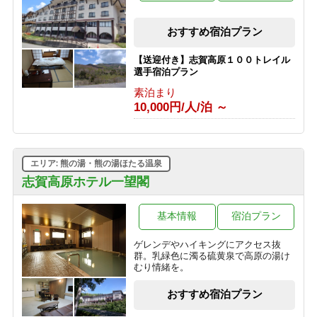
【朝食付きプラン】志賀高原の自然を
おすすめ宿泊プラン
たのしむ旅へ ＜最終チェックイン21時
＞
【送迎付き】志賀高原１００トレイル
朝食のみ
選手宿泊プラン
6,000円/人/泊 ～
素泊まり
10,000円/人/泊 ～
【素泊まりプラン】気軽に志賀高原を
満喫 ＜最終チェックイン21時＞
素泊まり
3,000円/人/泊 ～
エリア: 熊の湯・熊の湯ほたる温泉
志賀高原ホテル一望閣
基本情報
宿泊プラン
ゲレンデやハイキングにアクセス抜
群。乳緑色に濁る硫黄泉で高原の湯け
むり情緒を。
おすすめ宿泊プラン