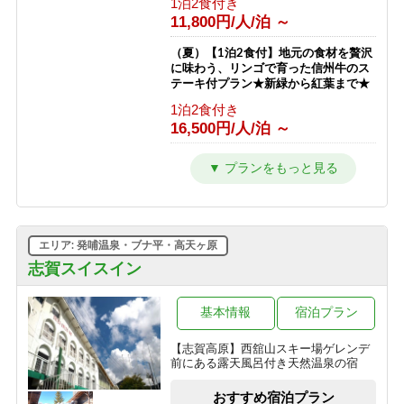
1泊2食付き
フト券無料♪
11,800円/人/泊 ～
1泊2食付き
23,511円/人/泊 ～
（夏）【1泊2食付】地元の食材を贅沢
に味わう、リンゴで育った信州牛のス
【南館】【室料】バリューレート / 焼
テーキ付プラン★新緑から紅葉まで★
額山スキー場が目の前！小学生までリ
1泊2食付き
フト券無料♪
16,500円/人/泊 ～
素泊まり
7,763円/人/泊 ～
（夏）【1泊2食付】スタンダードプラ
ン 満点の星空とトレッキングと温泉
【南館】【朝食付】バリューレート/
を楽しもう★新緑から紅葉まで★
焼額山スキー場が目の前！小学生まで
1泊2食付き
リフト券無料♪
10,800円/人/泊 ～
朝食のみ
エリア: 発哺温泉・ブナ平・高天ヶ原
11,263円/人/泊 ～
（夏）【1泊夕食付】朝はゆっくり、
志賀スイスイン
自分時間。早朝出発も寝坊もOKな自
【南館】【夕朝食付】バリューレート/
由気ままプラン
焼額山スキー場が目の前！小学生まで
基本情報
宿泊プラン
夕食のみ
リフト券無料♪
10,500円/人/泊 ～
【志賀高原】西舘山スキー場ゲレンデ
1泊2食付き
前にある露天風呂付き天然温泉の宿
17,763円/人/泊 ～
（夏）【素泊まり】星空の下でリフレ
ッシュ！青葉が美しい高原で過ごす気
おすすめ宿泊プラン
【南館】【室料】連泊プラン / 焼額山
ままな休日