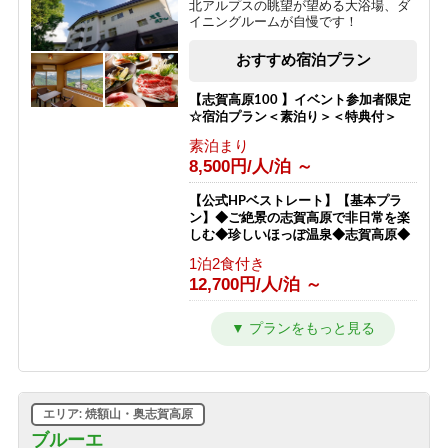
北アルプスの眺望が望める大浴場、ダ
イニングルームが自慢です！
【朝食付プラン】23時までチェックイ
ンOK! 山里朝食と天然かけ流し温泉
おすすめ宿泊プラン
【志賀高原】
朝食のみ
【志賀高原100 】イベント参加者限定
6,800円/人/泊 ～
☆宿泊プラン＜素泊り＞＜特典付＞
素泊まり
【横手山スカイレーター】チケット付
8,500円/人/泊 ～
きプラン★標高2307ｍから志賀高原を
一望「日本最高所の動く歩道」
【公式HPベストレート】【基本プラ
1泊2食付き
ン】◆ご絶景の志賀高原で非日常を楽
12,300円/人/泊 ～
しむ◆珍しいほっぽ温泉◆志賀高原◆
1泊2食付き
【ホタル鑑賞】日本一のゲンジボタル
12,700円/人/泊 ～
の幻想的な乱舞をこの夏の思い出に！
【星空観賞】【１泊２食付き】
【公式ベストレート】【エコプラン・
1泊2食付き
一泊二食付】アメニティ無しでお得で
10,200円/人/泊 ～
す。志賀高原のパノラマを楽しめるホ
テル
【新客室７月改装オープン】志賀高原
1泊2食付き
の自然の中で暮らすように過ごす【貸
エリア: 焼額山・奥志賀高原
12,300円/人/泊 ～
切風呂付】【2食付連泊プラン】
ブルーエ