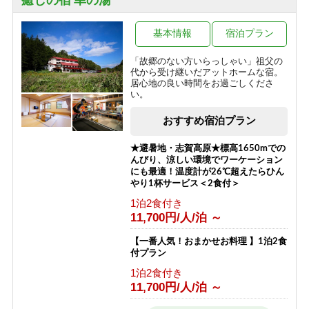
癒しの宿 幸の湯
一の瀬
焼額山・奥志賀高原
木戸池・平床
熊の湯・熊の湯ほたる温泉
基本情報
宿泊プラン
横手山・渋峠
「故郷のない方いらっしゃい」祖父の
代から受け継いだアットホームな宿。
居心地の良い時間をお過ごしくださ
い。
おすすめ宿泊プラン
★避暑地・志賀高原★標高1650mでの
んびり、涼しい環境でワーケーション
にも最適！温度計が26℃超えたらひん
やり1杯サービス＜2食付＞
1泊2食付き
11,700円/人/泊 ～
【一番人気！おまかせお料理 】1泊2食
付プラン
1泊2食付き
11,700円/人/泊 ～