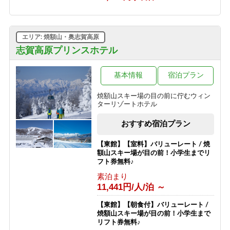
1泊2食付き
10,530円/人/泊 ～
【グリーンシーズン限定】3泊以上の
エリア: 焼額山・奥志賀高原
お得な連泊プラン（食事なし）
志賀高原プリンスホテル
素泊まり
6,030円/人/泊 ～
基本情報
宿泊プラン
【スポーツ選手を応援する宿 幸の湯】
志賀高原100（志賀高原マウンテント
焼額山スキー場の目の前に佇むウィン
レイル）参加者応援プラン
ターリゾートホテル
素泊まり
8,500円/人/泊 ～
おすすめ宿泊プラン
【東館】【室料】バリューレート / 焼
額山スキー場が目の前！小学生までリ
フト券無料♪
素泊まり
11,441円/人/泊 ～
【東館】【朝食付】バリューレート /
焼額山スキー場が目の前！小学生まで
リフト券無料♪