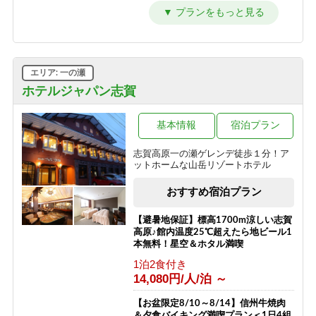
セット付き】1泊2食プラン
時までOK♪和朝食で元気に出発！
4F角部屋利用 【特別室】
1泊2食付き
朝食のみ
1泊2食付き
18,200円/人/泊 ～
8,800円/人/泊 ～
13,700円/人/泊 ～
≪1泊朝食付きプラン≫自由気ままに
【素泊】深夜到着もOK・夏は涼しい
限定212号室滞在【特別室】
エリア: 一の瀬
レイトチェックインOK♪
志賀高原へ！お風呂は志賀高原唯一の
1泊2食付き
人工温泉
ホテルジャパン志賀
朝食のみ
21,000円/人/泊 ～
12,800円/人/泊 ～
素泊まり
7,700円/人/泊 ～
限定213号室滞在 【特別室】
基本情報
宿泊プラン
≪素泊りプラン≫23時までチェックイ
1泊2食付き
ンOK！
「志賀高原100トレイル」特別プラン
志賀高原一の瀬ゲレンデ徒歩１分！ア
20,000円/人/泊 ～
ットホームな山岳リゾートホテル
素泊まり
素泊まり
11,300円/人/泊 ～
8,500円/人/泊 ～
3F角部屋利用 【ミドルクラス】
おすすめ宿泊プラン
1泊2食付き
13,200円/人/泊 ～
【避暑地保証】標高1700m涼しい志賀
高原♪館内温度25℃超えたら地ビール1
限定217号室滞在 【ミドルクラス】
本無料！星空＆ホタル満喫
1泊2食付き
1泊2食付き
11,000円/人/泊 ～
14,080円/人/泊 ～
お一人様 宿泊プラン
【お盆限定8/10～8/14】信州牛焼肉
＆夕食バイキング満喫プラン＜1日4組