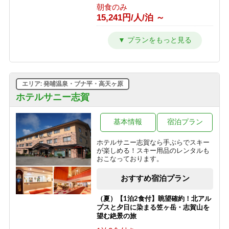
朝食のみ
15,241円/人/泊 ～
【東館】【夕朝食付】バリューレート/
焼額山スキー場が目の前！小学生まで
リフト券無料♪
1泊2食付き
24,941円/人/泊 ～
エリア: 発哺温泉・ブナ平・高天ヶ原
【東館】【室料】連泊プラン / 焼額山
ホテルサニー志賀
スキー場が目の前！小学生までリフト
券無料♪
基本情報
宿泊プラン
素泊まり
10,011円/人/泊 ～
ホテルサニー志賀なら手ぶらでスキー
が楽しめる！スキー用品のレンタルも
【東館】【朝食付】連泊プラン / 焼額
おこなっております。
山スキー場が目の前！小学生までリフ
ト券無料♪
おすすめ宿泊プラン
朝食のみ
13,811円/人/泊 ～
（夏）【1泊2食付】眺望確約！北アル
プスと夕日に染まる笠ヶ岳・志賀山を
【東館】【夕朝食付】連泊プラン / 焼
望む絶景の旅
額山スキー場が目の前！小学生までリ