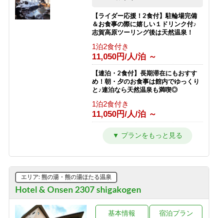
スキー場が目の前！小学生までリフト
素泊まり
券無料♪
【ライダー応援！2食付】駐輪場完備
9,000円/人/泊 ～
＆お食事の際に嬉しい１ドリンク付♪
素泊まり
志賀高原ツーリング後は天然温泉！
6,792円/人/泊 ～
【素泊まり】志賀高原マウンテントレ
1泊2食付き
イル参加者限定プラン！お食事はオプ
11,050円/人/泊 ～
【南館】【朝食付】連泊プラン / 焼額
ションで選択可能！
山スキー場が目の前！小学生までリフ
素泊まり
ト券無料♪
【連泊・2食付】長期滞在にもおすす
8,500円/人/泊 ～
め！朝・夕のお食事は館内でゆっくり
朝食のみ
と♪連泊なら天然温泉も満喫◎
10,292円/人/泊 ～
1泊2食付き
11,050円/人/泊 ～
【南館】【夕朝食付】連泊プラン / 焼
額山スキー場が目の前！小学生までリ
フト券無料♪
【2食付】お食事はゆっくり館内でお
楽しみ頂けるスタンダード2食！北ア
1泊2食付き
ルプスを望む露天風呂付の温泉宿！
16,792円/人/泊 ～
1泊2食付き
12,050円/人/泊 ～
【西館】【室料】バリューレート / 焼
エリア: 熊の湯・熊の湯ほたる温泉
額山スキー場が目の前！小学生までリ
フト券無料♪
【夕食付】早朝に出発される方はこち
Hotel & Onsen 2307 shigakogen
ら！北アルプスを望む露天風呂付き♪
素泊まり
夕食のみ・朝食無しプラン！
8,166円/人/泊 ～
基本情報
宿泊プラン