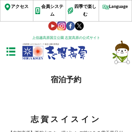
アクセス
会員システ
四季で楽し
Language
ム
む
上信越高原国立公園 志賀高原の公式サイト
宿泊予約
志賀スイスイン