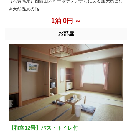
【志賀高原】西舘山スキー場ゲレンデ前にある露天風呂付
き天然温泉の宿
1泊 0円 ～
お部屋
【和室12畳】バス・トイレ付